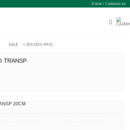
Entrar / Cadastre-se
SALE
⭐ DIA DOS PAIS
O TRANSP
00.
RANSP 20CM