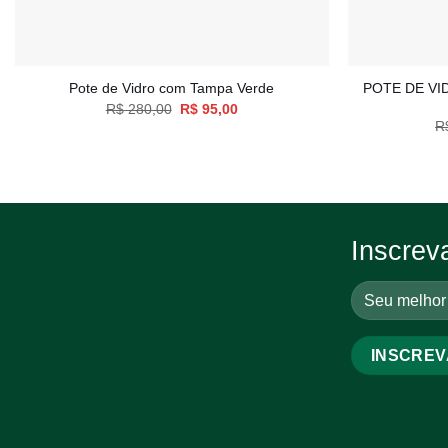
+
+
POTE DE VI
Pote de Vidro com Tampa Verde
O
O
R$
280,00
R$
95,00
preço
preço
R
original
atual
era:
é:
R$ 280,00.
R$ 95,00.
Inscrev