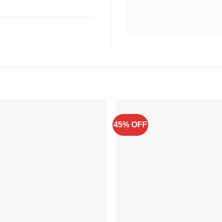
45% OFF
Adicionar
à lista de
desejos