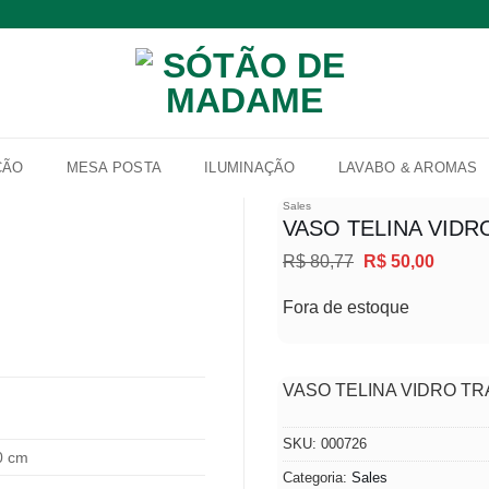
ÇÃO
MESA POSTA
ILUMINAÇÃO
LAVABO & AROMAS
Sales
VASO TELINA VIDR
O
O
R$
80,77
R$
50,00
Adicionar
preço
preço
à lista de
original
atual
Fora de estoque
desejos
era:
é:
R$ 80,77.
R$ 50,
VASO TELINA VIDRO T
SKU:
000726
0 cm
Categoria:
Sales