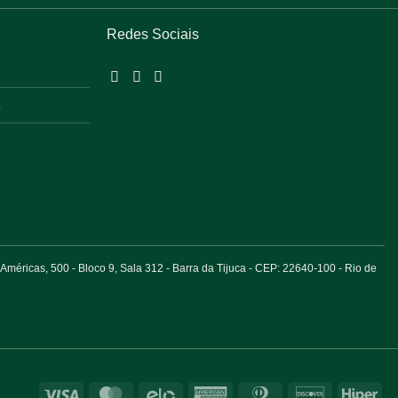
Redes Sociais
o
éricas, 500 - Bloco 9, Sala 312 - Barra da Tijuca - CEP: 22640-100 - Rio de
Visa
MasterCard
Elo
American
Dinners
Discover
Hip