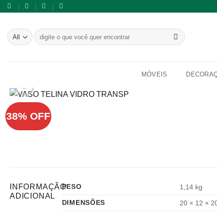
Skip
to
content
Pesquisar
por:
MÓVEIS
DECORA
38% OFF
INFORMAÇÃO
PESO
1,14 kg
ADICIONAL
DIMENSÕES
20 × 12 × 2