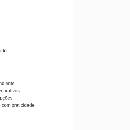
cado
mbiente
ecorativos
cepções
 com praticidade