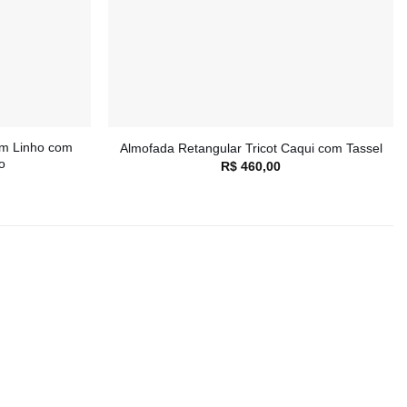
+
em Linho com
Almofada Retangular Tricot Caqui com Tassel
o
R$
460,00