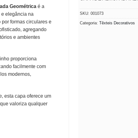
ada Geométrica
é a
SKU:
001073
 e elegância na
por formas circulares e
Categoria:
Têxteis Decorativos
ofisticado, agregando
itórios e ambientes
inho proporciona
izando facilmente com
ilos modernos,
e, esta capa oferece um
que valoriza qualquer