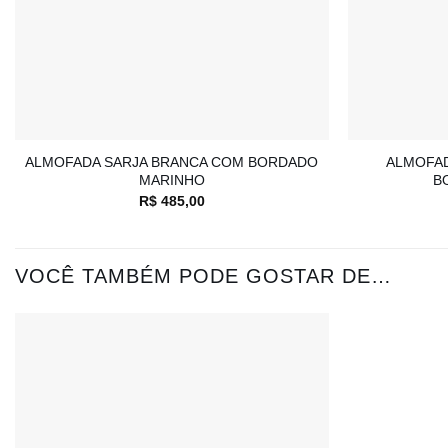
+
+
ALMOFADA SARJA BRANCA COM BORDADO
ALMOFAD
MARINHO
B
R$
485,00
VOCÊ TAMBÉM PODE GOSTAR DE…
Adicionar
à lista de
desejos