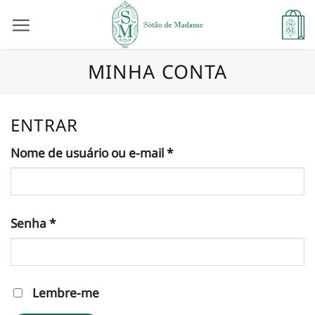
Skip
to
content
MINHA CONTA
ENTRAR
Obrigatório
Nome de usuário ou e-mail
*
Obrigatório
Senha
*
Lembre-me