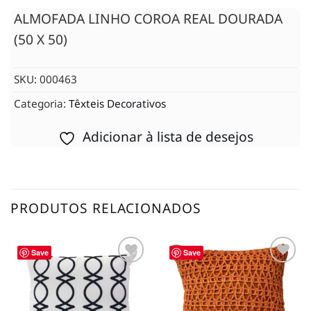
ALMOFADA LINHO COROA REAL DOURADA
(50 X 50)
SKU:
000463
Categoria:
Têxteis Decorativos
Adicionar à lista de desejos
PRODUTOS RELACIONADOS
Save
Save
Adicionar
Adicionar
à lista de
à lista de
desejos
desejos