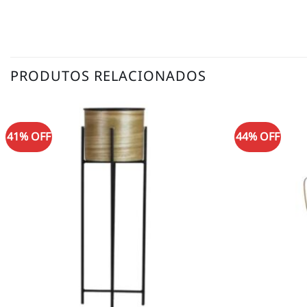
PRODUTOS RELACIONADOS
41% OFF
44% OFF
Adicionar
à lista de
desejos
+
+