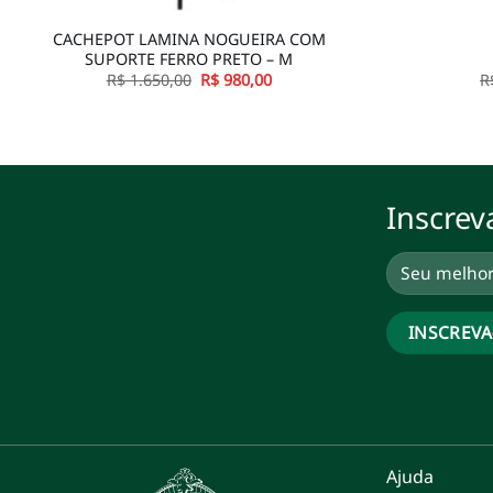
CACHEPOT LAMINA NOGUEIRA COM
SUPORTE FERRO PRETO – M
O
O
R$
1.650,00
R$
980,00
R
preço
preço
original
atual
era:
é:
R$ 1.650,00.
R$ 980,00.
Inscrev
Ajuda