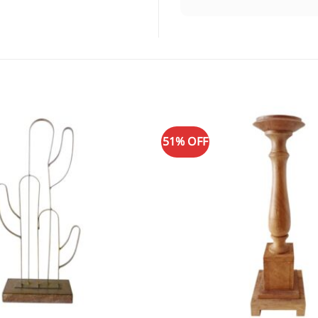
51% OFF
Adicionar
à lista de
desejos
+