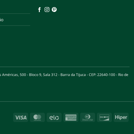
ão
éricas, 500 - Bloco 9, Sala 312 - Barra da Tijuca - CEP: 22640-100 - Rio de
Visa
MasterCard
Elo
American
Dinners
Discover
Hip
Express
Club