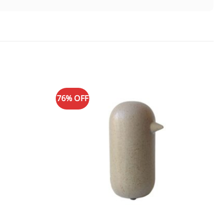
76% OFF
Adicionar
Adicionar
à lista de
à lista de
desejos
desejos
+