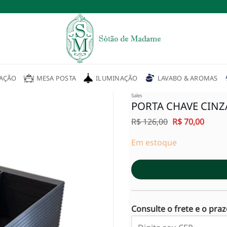
AÇÃO
MESA POSTA
ILUMINAÇÃO
LAVABO & AROMAS
Sales
PORTA CHAVE CINZA
O
O
R$
126,00
R$
70,00
Adicionar
preço
preço
à lista de
original
atual
Em estoque
desejos
era:
é:
R$ 126,00.
R$ 70,
Consulte o frete e o pra