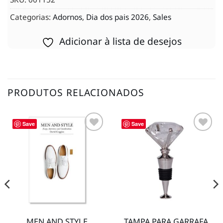
Categorias:
Adornos
,
Dia dos pais 2026
,
Sales
Adicionar à lista de desejos
PRODUTOS RELACIONADOS
Save
Save
Adicionar
Adicionar
à lista de
à lista de
desejos
desejos
MEN AND STYLE
TAMPA PARA GARRAFA