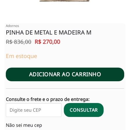
Adornos
PINHA DE METAL E MADEIRA M
O
O
R$
836,00
R$
270,00
preço
preço
original
atual
Em estoque
era:
é:
R$ 836,00.
R$ 270,00.
ADICIONAR AO CARRINHO
Consulte o frete e o prazo de entrega:
CONSULTAR
Não sei meu cep