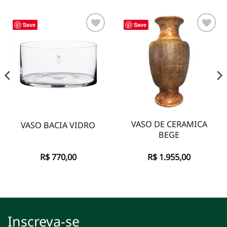
Save
Save
Adicionar
Adicionar
à lista de
à lista de
desejos
desejos
VASO DE CERAMICA
VASO BACIA VIDRO
BEGE
R$
770,00
R$
1.955,00
Inscreva-se