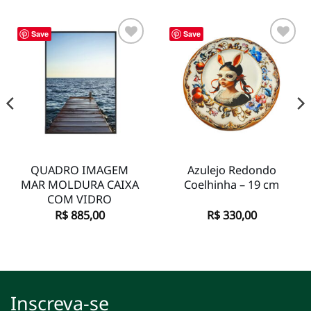
Save
Save
Adicionar
Adicionar
à lista de
à lista de
desejos
desejos
QUADRO IMAGEM
Azulejo Redondo
MAR MOLDURA CAIXA
Coelhinha – 19 cm
COM VIDRO
R$
885,00
R$
330,00
Inscreva-se