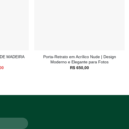
+
 DE MADEIRA
Porta-Retrato em Acrílico Nude | Design
Moderno e Elegante para Fotos
O
00
R$
650,00
preço
atual
é:
00.
R$ 200,00.