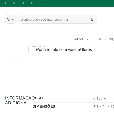
Skip
to
content
Pesquisar
por:
MÓVEIS
DECORA
INFORMAÇÃO
PESO
0,198 kg
ADICIONAL
DIMENSÕES
5,1 × 24 × 1