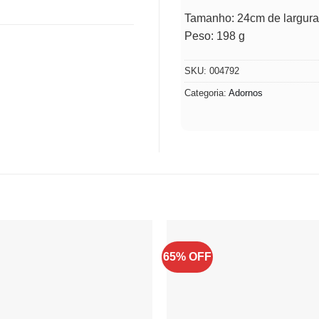
Tamanho: ‎24cm de largura
Peso: 198 g
SKU:
004792
Categoria:
Adornos
65% OFF
Adicionar
à lista de
desejos