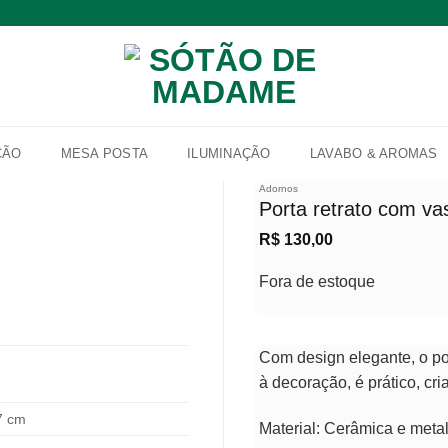
ÇÃO
MESA POSTA
ILUMINAÇÃO
LAVABO & AROMAS
Adornos
Porta retrato com vas
R$
130,00
Adicionar
à lista de
Fora de estoque
desejos
Com design elegante, o por
à decoração, é prático, cri
7 cm
Material: Cerâmica e meta