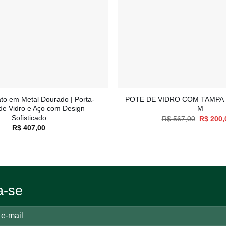
+
ato em Metal Dourado | Porta-
POTE DE VIDRO COM TAMPA
 de Vidro e Aço com Design
– M
Sofisticado
O
R$
567,00
R$
200,
preço
R$
407,00
original
era:
R$ 567,
a-se