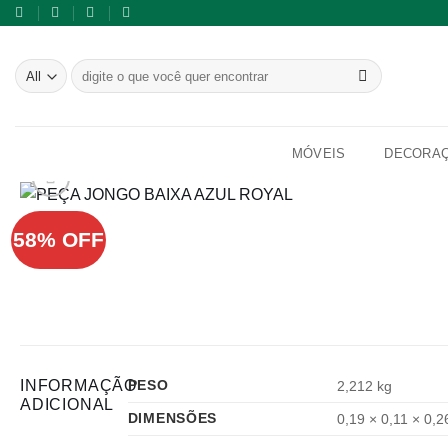
Skip
to
content
Pesquisar
por:
MÓVEIS
DECORA
58% OFF
INFORMAÇÃO
PESO
2,212 kg
ADICIONAL
DIMENSÕES
0,19 × 0,11 × 0,