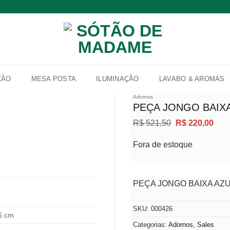
ÇÃO
MESA POSTA
ILUMINAÇÃO
LAVABO & AROMAS
Adornos
PEÇA JONGO BAIXA
O
O
R$
521,50
R$
220,00
Adicionar
preço
preç
à lista de
original
atua
Fora de estoque
desejos
era:
é:
R$ 521,50.
R$ 2
PEÇA JONGO BAIXA AZ
SKU:
000426
26 cm
Categorias:
Adornos
,
Sales