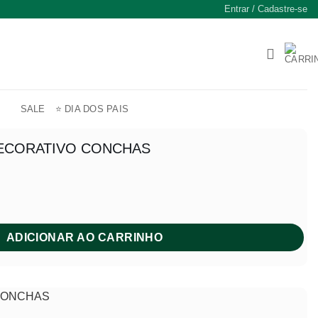
Entrar / Cadastre-se
SALE
⭐ DIA DOS PAIS
ECORATIVO CONCHAS
eço
ual
 550,00.
ADICIONAR AO CARRINHO
CONCHAS