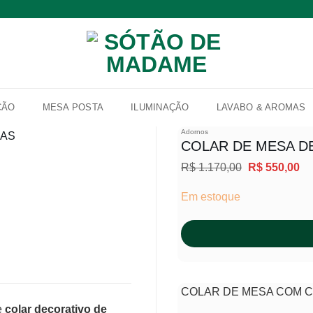
ÇÃO
MESA POSTA
ILUMINAÇÃO
LAVABO & AROMAS
Adornos
COLAR DE MESA D
O
O
R$
1.170,00
R$
550,00
Adicionar
preço
pr
à lista de
original
at
Em estoque
desejos
era:
é:
R$ 1.170,00.
R$
COLAR DE MESA COM 
e
colar decorativo de