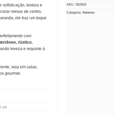
SKU:
002604
 sofisticação, textura e
corar mesas de centro,
Categoria:
Adornos
aranda, ele traz um toque
erfeitamente com
errâneo, rústico,
nando leveza e requinte à
iente, seja em salas,
ços gourmet.
52 cm