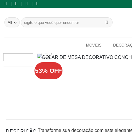
Skip
to
content
Pesquisar
por:
MÓVEIS
DECORA
53% OFF
Transforme sua decoração com este elegant
DESCRIÇÃO