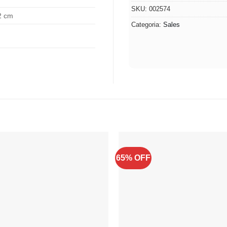
SKU:
002574
2 cm
Categoria:
Sales
65% OFF
Adicionar
à lista de
desejos