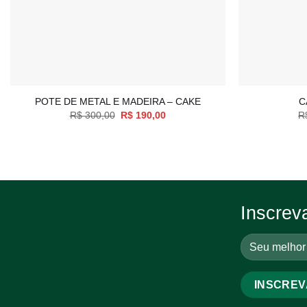
+
+
POTE DE METAL E MADEIRA – CAKE
C
O
O
R$
300,00
R$
190,00
R
preço
preço
original
atual
era:
é:
R$ 300,00.
R$ 190,00.
Inscrev