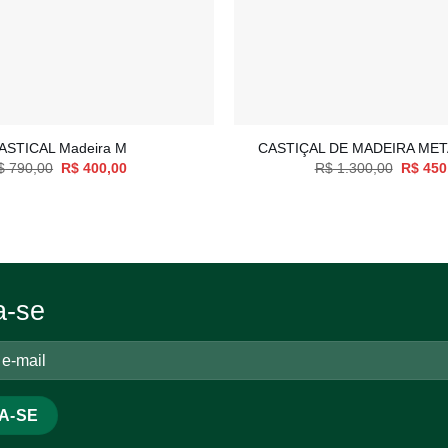
+
ASTICAL Madeira M
CASTIÇAL DE MADEIRA MET
O
O
O
$
790,00
R$
400,00
R$
1.300,00
R$
450
preço
preço
preço
original
atual
original
era:
é:
era:
R$ 790,00.
R$ 400,00.
R$ 1.30
a-se