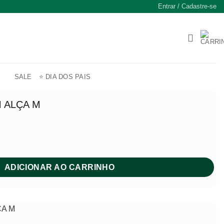
Entrar / Cadastre-se
SALE
⭐ DIA DOS PAIS
 ALÇA M
eço
ual
 400,00.
ADICIONAR AO CARRINHO
ÇA M