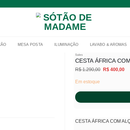
ÇÃO
MESA POSTA
ILUMINAÇÃO
LAVABO & AROMAS
Sales
CESTA ÁFRICA COM
O
O
R$
1.290,00
R$
400,00
Adicionar
preço
pr
à lista de
original
at
Em estoque
desejos
era:
é:
R$ 1.290,00.
R$
CESTA ÁFRICA COM AL