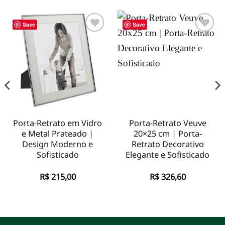
Save
Save
Adicionar
Adicionar
à lista de
à lista de
desejos
desejos
Porta-Retrato em Vidro
Porta-Retrato Veuve
e Metal Prateado |
20×25 cm | Porta-
Design Moderno e
Retrato Decorativo
Sofisticado
Elegante e Sofisticado
R$
215,00
R$
326,60