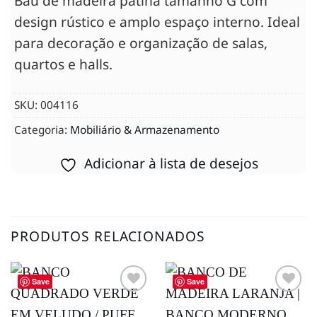
Baú de madeira pátina tamanho G com
design rústico e amplo espaço interno. Ideal
para decoração e organização de salas,
quartos e halls.
SKU:
004116
Categoria:
Mobiliário & Armazenamento
Adicionar à lista de desejos
PRODUTOS RELACIONADOS
Save
Save
Adicionar
Adicionar
à lista de
à lista de