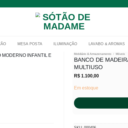
ÇÃO
MESA POSTA
ILUMINAÇÃO
LAVABO & AROMAS
Mobiliário & Armazenamento
/
Móveis
BANCO DE MADEIRA
MULTIUSO
Adicionar
R$
1.100,00
à lista de
desejos
Em estoque
SKU:
000406