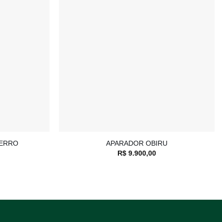
Adicionar
Adicionar
à lista de
à lista de
desejos
desejos
+
FERRO
APARADOR OBIRU
R$
9.900,00