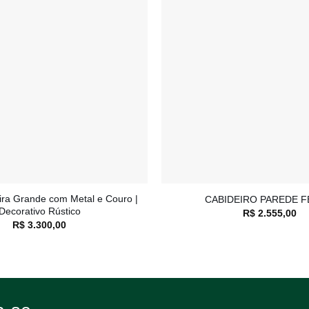
Adicionar
à lista de
desejos
+
ra Grande com Metal e Couro |
CABIDEIRO PAREDE 
Decorativo Rústico
R$
2.555,00
R$
3.300,00