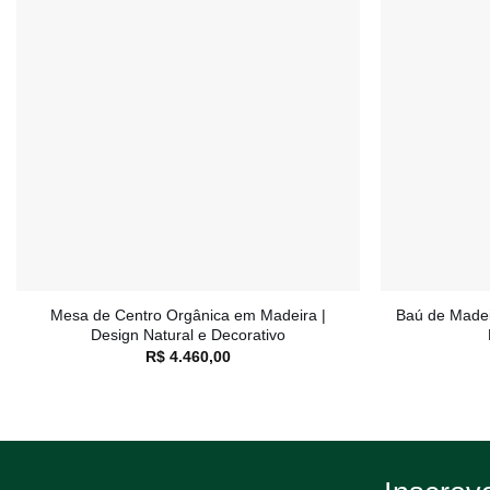
Adicionar
à lista de
desejos
+
+
Mesa de Centro Orgânica em Madeira |
Baú de Madei
Design Natural e Decorativo
R$
4.460,00