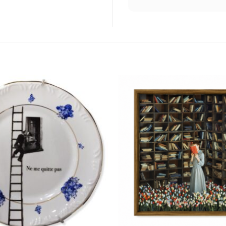
Adicionar
à lista de
desejos
+