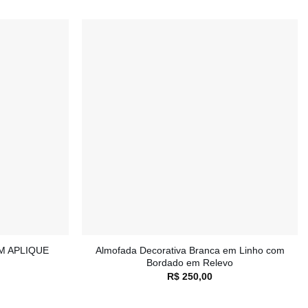
Adicionar
Adicionar
à lista de
à lista de
desejos
desejos
+
M APLIQUE
Almofada Decorativa Branca em Linho com
Bordado em Relevo
R$
250,00