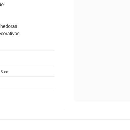
de
lhedoras
ecorativos
15 cm