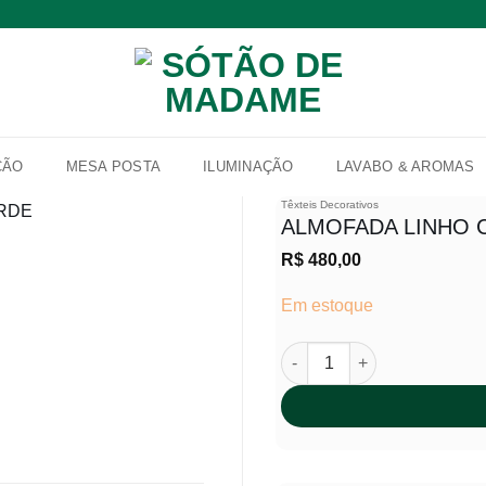
ÇÃO
MESA POSTA
ILUMINAÇÃO
LAVABO & AROMAS
Têxteis Decorativos
ALMOFADA LINHO
R$
480,00
Adicionar
à lista de
Em estoque
desejos
ALMOFADA LINHO COM PES