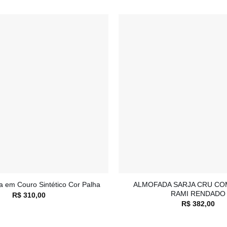
Adicionar
à lista de
desejos
+
ALMOFADA SARJA CRU CO
a em Couro Sintético Cor Palha
RAMI RENDADO
R$
310,00
R$
382,00