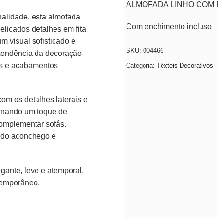
ALMOFADA LINHO COM 
nalidade, esta almofada
Com enchimento incluso
elicados detalhes em fita
m visual sofisticado e
SKU:
004466
 tendência da decoração
res e acabamentos
Categoria:
Têxteis Decorativos
om os detalhes laterais e
ionando um toque de
complementar sofás,
endo aconchego e
gante, leve e atemporal,
temporâneo.