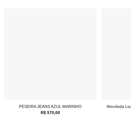
Adicionar
à lista de
desejos
+
+
PESEIRA JEANS AZUL MARINHO
Almofada Lis
R$
570,00