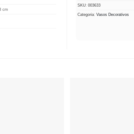
SKU:
003633
03 cm
Categoria:
Vasos Decorativos
Adicionar
à lista de
desejos