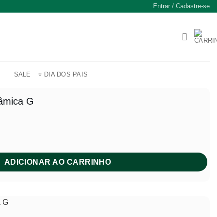
Entrar / Cadastre-se
SALE
⭐ DIA DOS PAIS
râmica G
ADICIONAR AO CARRINHO
a G