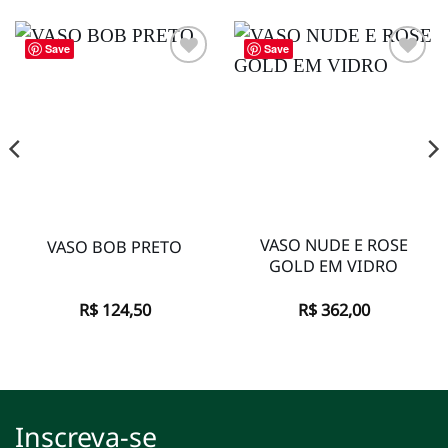
Save
Save
Adicionar
Adicionar
à lista de
à lista de
desejos
desejos
VASO NUDE E ROSE
VASO BOB PRETO
GOLD EM VIDRO
R$
124,50
R$
362,00
Inscreva-se