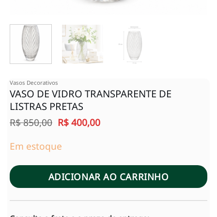
Vasos Decorativos
VASO DE VIDRO TRANSPARENTE DE
LISTRAS PRETAS
O
O
R$
850,00
R$
400,00
preço
preço
original
atual
Em estoque
era:
é:
R$ 850,00.
R$ 400,00.
ADICIONAR AO CARRINHO