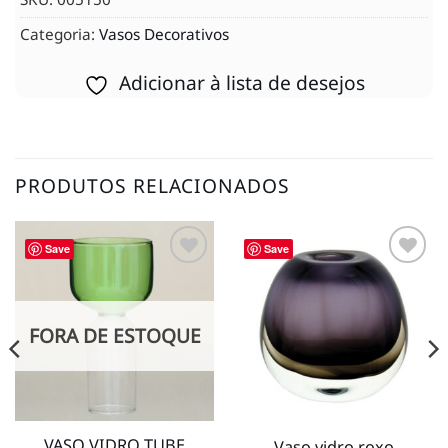
Categoria:
Vasos Decorativos
Adicionar à lista de desejos
PRODUTOS RELACIONADOS
Save
Save
Adicionar
Adicionar
à lista de
à lista de
desejos
desejos
FORA DE ESTOQUE
VASO VIDRO TUBE
Vaso vidro roxo