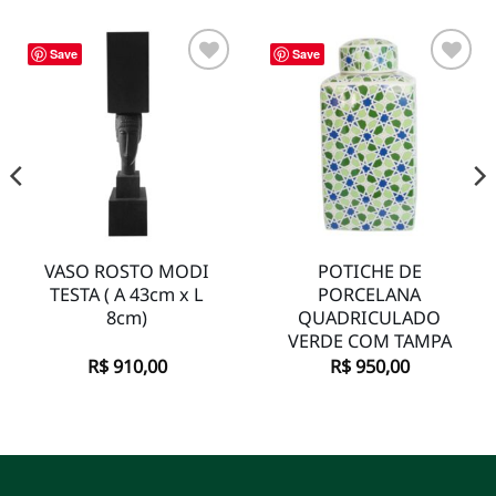
Save
Save
Adicionar
Adicionar
à lista de
à lista de
desejos
desejos
VASO ROSTO MODI
POTICHE DE
TESTA ( A 43cm x L
PORCELANA
8cm)
QUADRICULADO
VERDE COM TAMPA
R$
910,00
R$
950,00