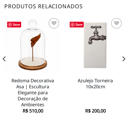
PRODUTOS RELACIONADOS
Save
Save
Adicionar
Adicionar
à lista de
à lista de
desejos
desejos
Redoma Decorativa
Azulejo Torneira
Asa | Escultura
10x20cm
Elegante para
Decoração de
Ambientes
R$
510,00
R$
200,00