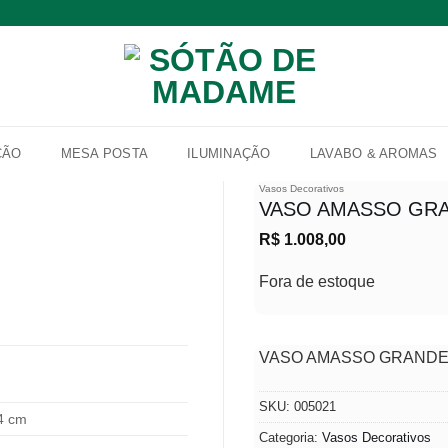
ÇÃO
MESA POSTA
ILUMINAÇÃO
LAVABO & AROMAS
Vasos Decorativos
VASO AMASSO GRA
R$
1.008,00
Adicionar
à lista de
Fora de estoque
desejos
VASO AMASSO GRANDE
SKU:
005021
34 cm
Categoria:
Vasos Decorativos