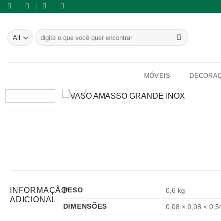
Skip
to
content
Pesquisar
por:
MÓVEIS
DECORA
INFORMAÇÃO
PESO
0,6 kg
ADICIONAL
DIMENSÕES
0,08 × 0,08 × 0,