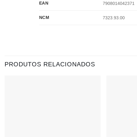
EAN
7908014042371
NCM
7323.93.00
PRODUTOS RELACIONADOS
Adicionar
à lista de
desejos