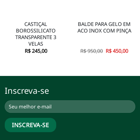
CASTIÇAL
BALDE PARA GELO EM
BOROSSILICATO
ACO INOX COM PINÇA
TRANSPARENTE 3
VELAS
O
O
R$
245,00
R$
950,00
R$
450,00
preço
preç
original
atual
era:
é:
R$ 950,00.
R$ 45
Inscreva-se