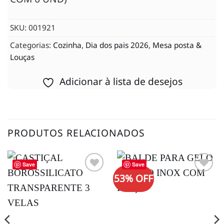
SKU:
001921
Categorias:
Cozinha
,
Dia dos pais 2026
,
Mesa posta &
Louças
Adicionar à lista de desejos
PRODUTOS RELACIONADOS
Save
Save
53% OFF
Adicionar
Adicionar
à lista de
à lista de
desejos
desejos