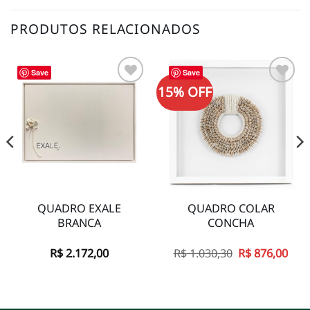
PRODUTOS RELACIONADOS
Save
Save
15% OFF
Adicionar
Adicionar
à lista de
à lista de
desejos
desejos
QUADRO EXALE
QUADRO COLAR
BRANCA
CONCHA
O
O
R$
2.172,00
R$
1.030,30
R$
876,00
preço
pre
original
atua
era:
é:
R$ 1.030,30.
R$ 8