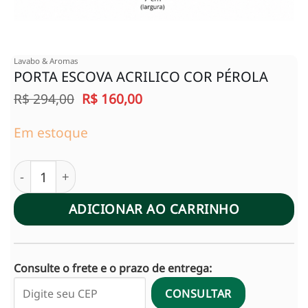
Lavabo & Aromas
PORTA ESCOVA ACRILICO COR PÉROLA
O
O
R$
294,00
R$
160,00
preço
preço
original
atual
Em estoque
era:
é:
R$ 294,00.
R$ 160,00.
PORTA ESCOVA ACRILICO COR PÉROLA quantidade
ADICIONAR AO CARRINHO
Consulte o frete e o prazo de entrega:
CONSULTAR