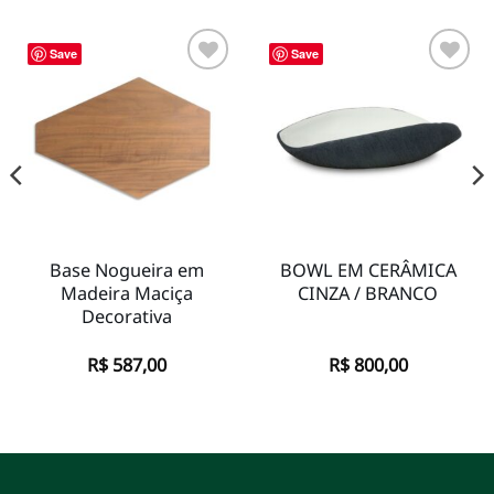
Save
Save
Adicionar
Adicionar
à lista de
à lista de
desejos
desejos
Base Nogueira em
BOWL EM CERÂMICA
Madeira Maciça
CINZA / BRANCO
Decorativa
R$
587,00
R$
800,00