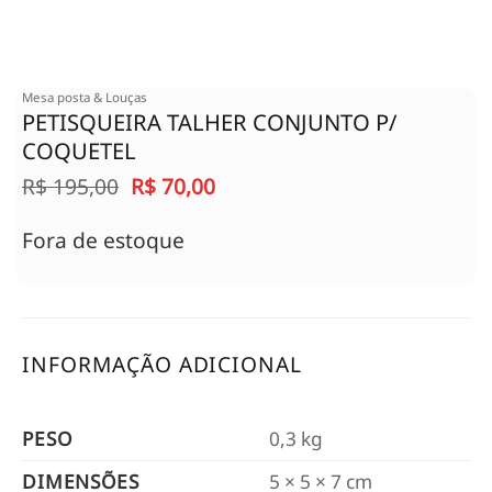
Mesa posta & Louças
PETISQUEIRA TALHER CONJUNTO P/
COQUETEL
O
O
R$
195,00
R$
70,00
preço
preço
original
atual
Fora de estoque
era:
é:
R$ 195,00.
R$ 70,00.
INFORMAÇÃO ADICIONAL
PESO
0,3 kg
DIMENSÕES
5 × 5 × 7 cm