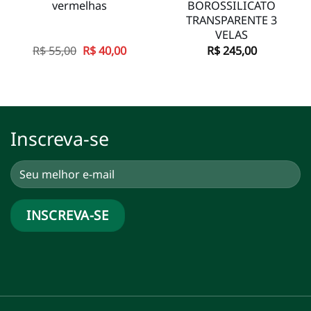
vermelhas
BOROSSILICATO
TRANSPARENTE 3
VELAS
O
O
R$
55,00
R$
40,00
R$
245,00
preço
preço
original
atual
era:
é:
R$ 55,00.
R$ 40,00.
Inscreva-se