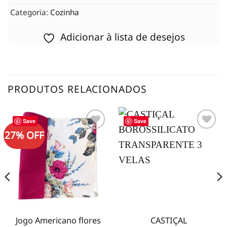
Categoria:
Cozinha
Adicionar à lista de desejos
PRODUTOS RELACIONADOS
Save
Save
27% OFF
Adicionar
Adicionar
à lista de
à lista de
desejos
desejos
Jogo Americano flores
CASTIÇAL