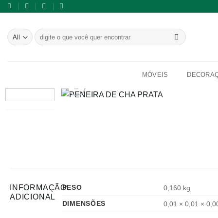
Skip
to
content
Pesquisar
por:
MÓVEIS
DECORA
INFORMAÇÃO
PESO
0,160 kg
ADICIONAL
DIMENSÕES
0,01 × 0,01 × 0,