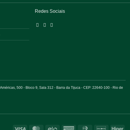
Redes Sociais
o
éricas, 500 - Bloco 9, Sala 312 - Barra da Tijuca - CEP: 22640-100 - Rio de
Visa
MasterCard
Elo
American
Dinners
Discover
Hip