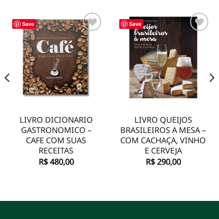
Save
Save
Adicionar
Adicionar
à lista de
à lista de
desejos
desejos
LIVRO DICIONARIO
LIVRO QUEIJOS
GASTRONOMICO –
BRASILEIROS A MESA –
CAFE COM SUAS
COM CACHAÇA, VINHO
RECEITAS
E CERVEJA
R$
480,00
R$
290,00