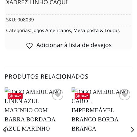
XADREZ LINHO CAQUI
SKU:
008039
Categorias:
Jogos Americanos
,
Mesa posta & Louças
Adicionar à lista de desejos
PRODUTOS RELACIONADOS
Save
Save
Adicionar
Adicionar
à lista de
à lista de
desejos
desejos