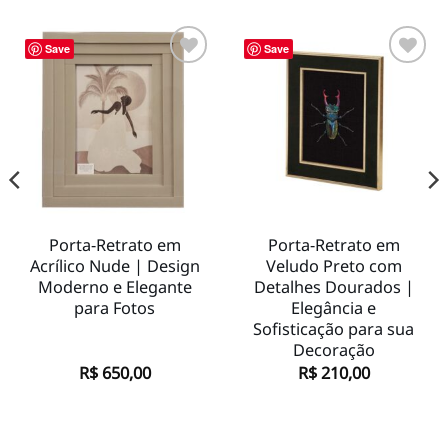
Save
Save
Adicionar
Adicionar
à lista de
à lista de
desejos
desejos
Porta-Retrato em
Porta-Retrato em
Acrílico Nude | Design
Veludo Preto com
Moderno e Elegante
Detalhes Dourados |
para Fotos
Elegância e
Sofisticação para sua
Decoração
R$
650,00
R$
210,00