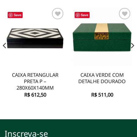
Save
Save
Adicionar
Adicionar
à lista de
à lista de
desejos
desejos
CAIXA RETANGULAR
CAIXA VERDE COM
PRETA P –
DETALHE DOURADO
280X60X140MM
R$
612,50
R$
511,00
Inscreva-se