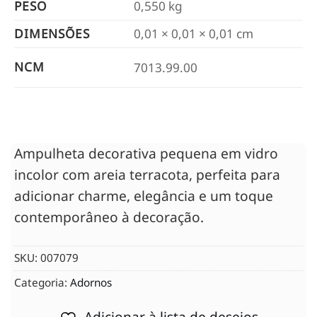
PESO
0,550 kg
DIMENSÕES
0,01 × 0,01 × 0,01 cm
NCM
7013.99.00
Ampulheta decorativa pequena em vidro
incolor com areia terracota, perfeita para
adicionar charme, elegância e um toque
contemporâneo à decoração.
SKU:
007079
Categoria:
Adornos
Adicionar à lista de desejos