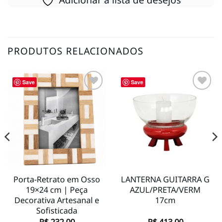
PRODUTOS RELACIONADOS
Save
Save
Adicionar
Adicionar
à lista de
à lista de
desejos
desejos
Porta-Retrato em Osso
LANTERNA GUITARRA G
19×24 cm | Peça
AZUL/PRETA/VERM
Decorativa Artesanal e
17cm
Sofisticada