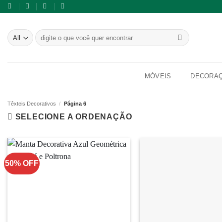
Skip
to
content
Pesquisar
por:
MÓVEIS
DECORA
Têxteis Decorativos
/
Página 6
SELECIONE A ORDENAÇÃO
50% OFF
Adicionar
à lista de
desejos