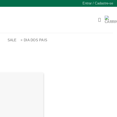
Entrar / Cadastre-se
SALE
⭐ DIA DOS PAIS
Adicionar
à lista de
desejos