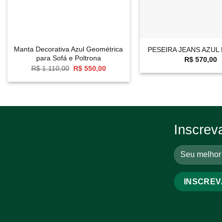
+
+
Manta Decorativa Azul Geométrica
PESEIRA JEANS AZUL
para Sofá e Poltrona
R$
570,00
O
O
R$
1.110,00
R$
550,00
preço
preço
original
atual
era:
é:
R$ 1.110,00.
R$ 550,00.
Inscrev