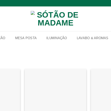
ÇÃO
MESA POSTA
ILUMINAÇÃO
LAVABO & AROMAS
Adicionar
Adicionar
à lista de
à lista de
desejos
desejos