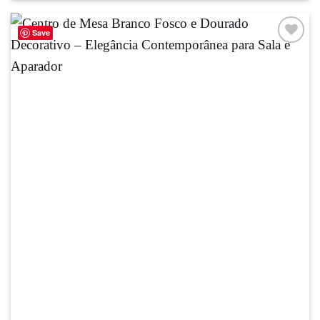
Save
Adicionar
à lista de
desejos