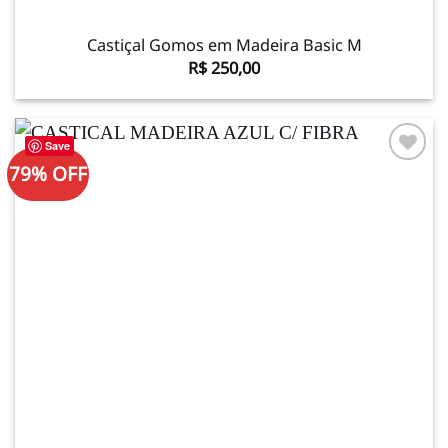
Castiçal Gomos em Madeira Basic M
R$
250,00
Save
79% OFF
Adicionar
à lista de
desejos