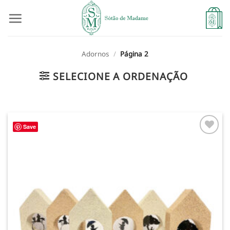
Skip
to
content
Adornos
/
Página 2
SELECIONE A ORDENAÇÃO
Save
Adicionar
à lista de
desejos