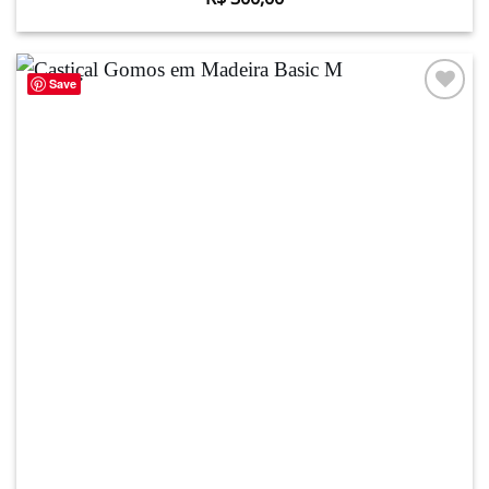
Save
Adicionar
à lista de
desejos