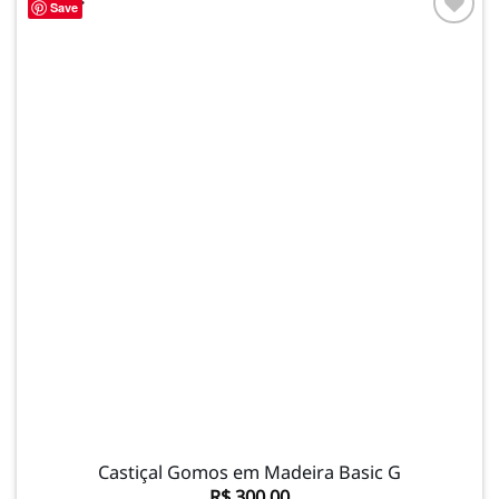
Save
Adicionar
à lista de
desejos
Castiçal Gomos em Madeira Basic G
R$
300,00