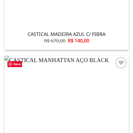
CASTICAL MADEIRA AZUL C/ FIBRA
O
O
R$
670,00
R$
140,00
preço
preço
original
atual
era:
é:
R$ 670,00.
R$ 140,00.
Save
Adicionar
à lista de
desejos